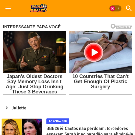
Juliette
TORCIDA BBB
BBB26🚨 Cactos não perdoam: torcedores
esperam Sarah ir ao paredão para eliminá-la