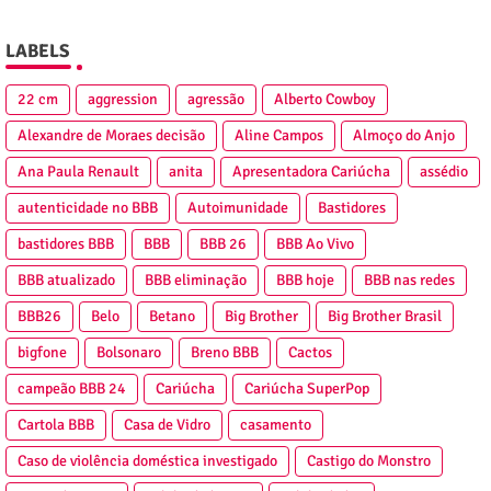
LABELS
22 cm
aggression
agressão
Alberto Cowboy
Alexandre de Moraes decisão
Aline Campos
Almoço do Anjo
Ana Paula Renault
anita
Apresentadora Cariúcha
assédio
autenticidade no BBB
Autoimunidade
Bastidores
bastidores BBB
BBB
BBB 26
BBB Ao Vivo
BBB atualizado
BBB eliminação
BBB hoje
BBB nas redes
BBB26
Belo
Betano
Big Brother
Big Brother Brasil
bigfone
Bolsonaro
Breno BBB
Cactos
campeão BBB 24
Cariúcha
Cariúcha SuperPop
Cartola BBB
Casa de Vidro
casamento
Caso de violência doméstica investigado
Castigo do Monstro