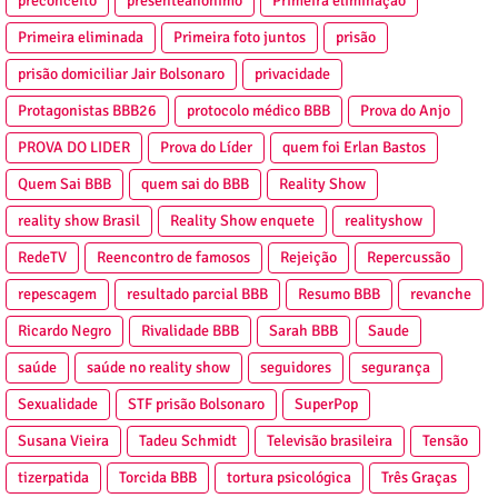
preconceito
presenteanonimo
Primeira eliminação
Primeira eliminada
Primeira foto juntos
prisão
prisão domiciliar Jair Bolsonaro
privacidade
Protagonistas BBB26
protocolo médico BBB
Prova do Anjo
PROVA DO LIDER
Prova do Líder
quem foi Erlan Bastos
Quem Sai BBB
quem sai do BBB
Reality Show
reality show Brasil
Reality Show enquete
realityshow
RedeTV
Reencontro de famosos
Rejeição
Repercussão
repescagem
resultado parcial BBB
Resumo BBB
revanche
Ricardo Negro
Rivalidade BBB
Sarah BBB
Saude
saúde
saúde no reality show
seguidores
segurança
Sexualidade
STF prisão Bolsonaro
SuperPop
Susana Vieira
Tadeu Schmidt
Televisão brasileira
Tensão
tizerpatida
Torcida BBB
tortura psicológica
Três Graças