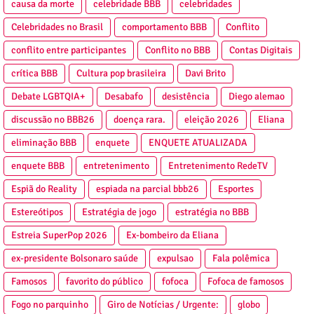
causa da morte
celebridade BBB
celebridades
Celebridades no Brasil
comportamento BBB
Conflito
conflito entre participantes
Conflito no BBB
Contas Digitais
crítica BBB
Cultura pop brasileira
Davi Brito
Debate LGBTQIA+
Desabafo
desistência
Diego alemao
discussão no BBB26
doença rara.
eleição 2026
Eliana
eliminação BBB
enquete
ENQUETE ATUALIZADA
enquete BBB
entretenimento
Entretenimento RedeTV
Espiã do Reality
espiada na parcial bbb26
Esportes
Estereótipos
Estratégia de jogo
estratégia no BBB
Estreia SuperPop 2026
Ex-bombeiro da Eliana
ex-presidente Bolsonaro saúde
expulsao
Fala polêmica
Famosos
favorito do público
fofoca
Fofoca de famosos
Fogo no parquinho
Giro de Notícias / Urgente:
globo