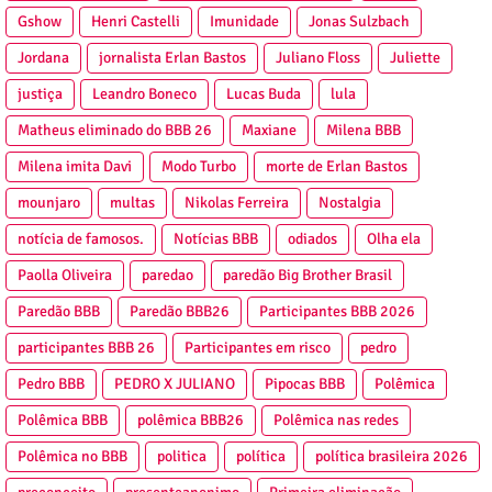
Gshow
Henri Castelli
Imunidade
Jonas Sulzbach
Jordana
jornalista Erlan Bastos
Juliano Floss
Juliette
justiça
Leandro Boneco
Lucas Buda
lula
Matheus eliminado do BBB 26
Maxiane
Milena BBB
Milena imita Davi
Modo Turbo
morte de Erlan Bastos
mounjaro
multas
Nikolas Ferreira
Nostalgia
notícia de famosos.
Notícias BBB
odiados
Olha ela
Paolla Oliveira
paredao
paredão Big Brother Brasil
Paredão BBB
Paredão BBB26
Participantes BBB 2026
participantes BBB 26
Participantes em risco
pedro
Pedro BBB
PEDRO X JULIANO
Pipocas BBB
Polêmica
Polêmica BBB
polêmica BBB26
Polêmica nas redes
Polêmica no BBB
politica
política
política brasileira 2026