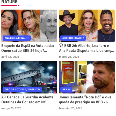
NATURE
ANA PAULA RENAULT
ALBERTO COWBOY
Enquete da Espiã na Votalhada:
🏆 BBB 26: Alberto, Leandro e
Quem sai do BBB 26 hoje?
Ana Paula Disputam a Liderança
Jordana lidera com 60%
no Modo Turbo!
abril 15, 2026
março 26, 2026
GIRO DE NOTÍCIAS / URGENTE:
BBB 26
Air Canada LaGuardia Acidente:
Jonas lamenta “Nota Dó” e vive
Detalhes da Colisão em NY
queda de prestígio no BBB 26
março 23, 2026
fevereiro 26, 2026