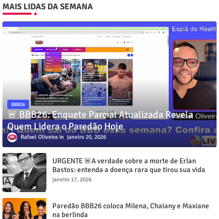
MAIS LIDAS DA SEMANA
BBB26
🚨 BBB26: Enquete Parcial Atualizada Revela
Quem Lidera o Paredão Hoje
Rafael Oliveira
janeiro 20, 2026
URGENTE 🚨A verdade sobre a morte de Erlan
Bastos: entenda a doença rara que tirou sua vida
aos 32 anos”
janeiro 17, 2026
Paredão BBB26 coloca Milena, Chaiany e Maxiane
na berlinda