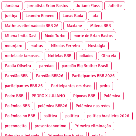
Jordana
jornalista Erlan Bastos
Juliano Floss
Juliette
justiça
Leandro Boneco
Lucas Buda
lula
Matheus eliminado do BBB 26
Maxiane
Milena BBB
Milena imita Davi
Modo Turbo
morte de Erlan Bastos
mounjaro
multas
Nikolas Ferreira
Nostalgia
notícia de famosos.
Notícias BBB
odiados
Olha ela
Paolla Oliveira
paredao
paredão Big Brother Brasil
Paredão BBB
Paredão BBB26
Participantes BBB 2026
participantes BBB 26
Participantes em risco
pedro
Pedro BBB
PEDRO X JULIANO
Pipocas BBB
Polêmica
Polêmica BBB
polêmica BBB26
Polêmica nas redes
Polêmica no BBB
politica
política
política brasileira 2026
preconceito
presenteanonimo
Primeira eliminação
Primeira eliminada
Primeira foto juntos
prisão