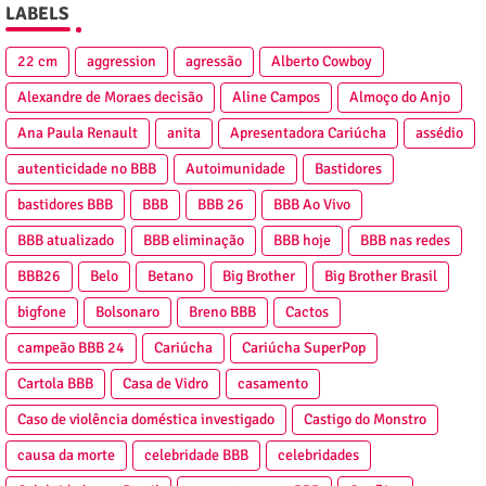
LABELS
22 cm
aggression
agressão
Alberto Cowboy
Alexandre de Moraes decisão
Aline Campos
Almoço do Anjo
Ana Paula Renault
anita
Apresentadora Cariúcha
assédio
autenticidade no BBB
Autoimunidade
Bastidores
bastidores BBB
BBB
BBB 26
BBB Ao Vivo
BBB atualizado
BBB eliminação
BBB hoje
BBB nas redes
BBB26
Belo
Betano
Big Brother
Big Brother Brasil
bigfone
Bolsonaro
Breno BBB
Cactos
campeão BBB 24
Cariúcha
Cariúcha SuperPop
Cartola BBB
Casa de Vidro
casamento
Caso de violência doméstica investigado
Castigo do Monstro
causa da morte
celebridade BBB
celebridades