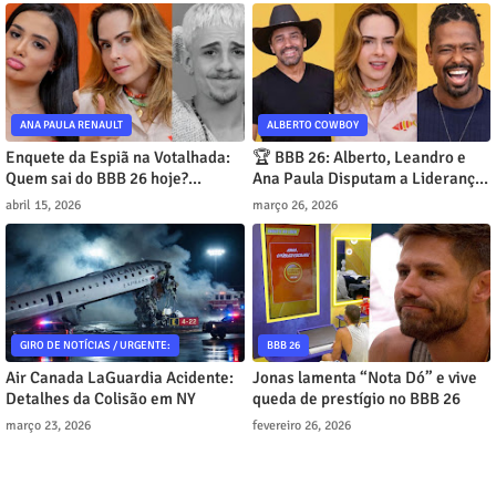
ANA PAULA RENAULT
ALBERTO COWBOY
Enquete da Espiã na Votalhada:
🏆 BBB 26: Alberto, Leandro e
Quem sai do BBB 26 hoje?
Ana Paula Disputam a Liderança
Jordana lidera com 60%
no Modo Turbo!
abril 15, 2026
março 26, 2026
GIRO DE NOTÍCIAS / URGENTE:
BBB 26
Air Canada LaGuardia Acidente:
Jonas lamenta “Nota Dó” e vive
Detalhes da Colisão em NY
queda de prestígio no BBB 26
março 23, 2026
fevereiro 26, 2026