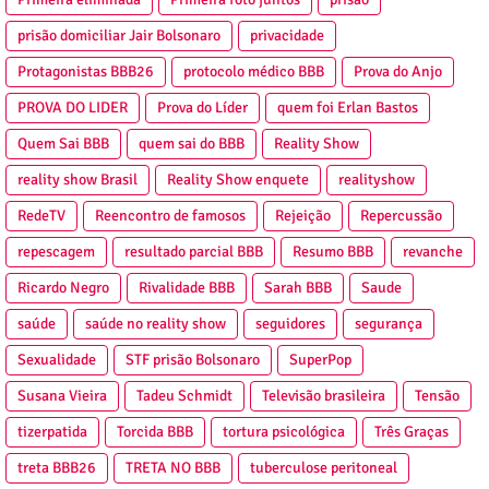
prisão domiciliar Jair Bolsonaro
privacidade
Protagonistas BBB26
protocolo médico BBB
Prova do Anjo
PROVA DO LIDER
Prova do Líder
quem foi Erlan Bastos
Quem Sai BBB
quem sai do BBB
Reality Show
reality show Brasil
Reality Show enquete
realityshow
RedeTV
Reencontro de famosos
Rejeição
Repercussão
repescagem
resultado parcial BBB
Resumo BBB
revanche
Ricardo Negro
Rivalidade BBB
Sarah BBB
Saude
saúde
saúde no reality show
seguidores
segurança
Sexualidade
STF prisão Bolsonaro
SuperPop
Susana Vieira
Tadeu Schmidt
Televisão brasileira
Tensão
tizerpatida
Torcida BBB
tortura psicológica
Três Graças
treta BBB26
TRETA NO BBB
tuberculose peritoneal