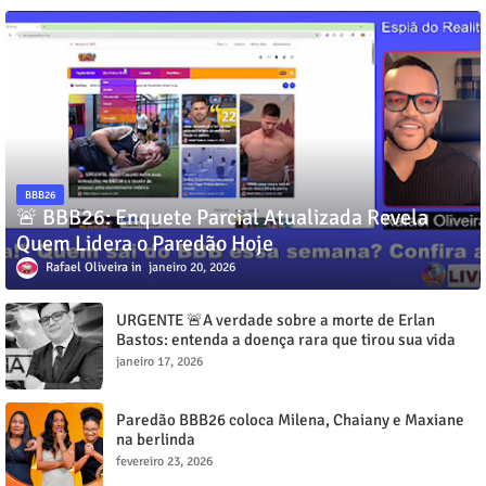
BBB26
🚨 BBB26: Enquete Parcial Atualizada Revela
Quem Lidera o Paredão Hoje
Rafael Oliveira
janeiro 20, 2026
URGENTE 🚨A verdade sobre a morte de Erlan
Bastos: entenda a doença rara que tirou sua vida
aos 32 anos”
janeiro 17, 2026
Paredão BBB26 coloca Milena, Chaiany e Maxiane
na berlinda
fevereiro 23, 2026