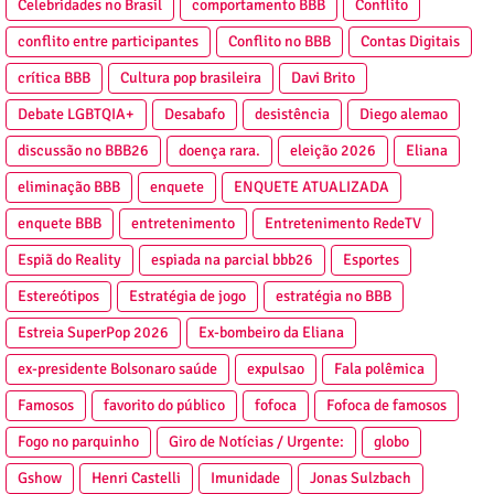
Celebridades no Brasil
comportamento BBB
Conflito
conflito entre participantes
Conflito no BBB
Contas Digitais
crítica BBB
Cultura pop brasileira
Davi Brito
Debate LGBTQIA+
Desabafo
desistência
Diego alemao
discussão no BBB26
doença rara.
eleição 2026
Eliana
eliminação BBB
enquete
ENQUETE ATUALIZADA
enquete BBB
entretenimento
Entretenimento RedeTV
Espiã do Reality
espiada na parcial bbb26
Esportes
Estereótipos
Estratégia de jogo
estratégia no BBB
Estreia SuperPop 2026
Ex-bombeiro da Eliana
ex-presidente Bolsonaro saúde
expulsao
Fala polêmica
Famosos
favorito do público
fofoca
Fofoca de famosos
Fogo no parquinho
Giro de Notícias / Urgente:
globo
Gshow
Henri Castelli
Imunidade
Jonas Sulzbach