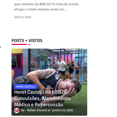
quer eliminar do BBB 26? O clima de tensão
atingiu o limite máximo nesta ret…
abril 15, 2026
POSTS + VISTOS
o
HENRI CASTELLI
Henri Castelli no BBB26:
Convulsões, Atendimento
Médico e Repercussão
Rafael Oliveira
janeiro 14, 2026