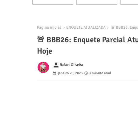
Página inicial
ENQUETE ATUALIZADA
🚨 BBB26: Enque
🚨 BBB26: Enquete Parcial At
Hoje
person
Rafael Oliveira
janeiro 20, 2026
3 minute read