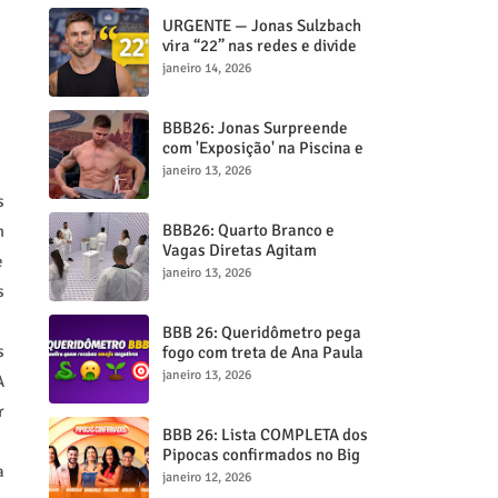
URGENTE — Jonas Sulzbach
vira “22” nas redes e divide
opiniões entre fãs e críticos
janeiro 14, 2026
BBB26: Jonas Surpreende
com 'Exposição' na Piscina e
Viraliza
janeiro 13, 2026
s
BBB26: Quarto Branco e
m
Vagas Diretas Agitam
e
Estreia!
janeiro 13, 2026
s
BBB 26: Queridômetro pega
s
fogo com treta de Ana Paula
e Aline Campos!
janeiro 13, 2026
A
r
BBB 26: Lista COMPLETA dos
Pipocas confirmados no Big
a
Brother Brasil
janeiro 12, 2026