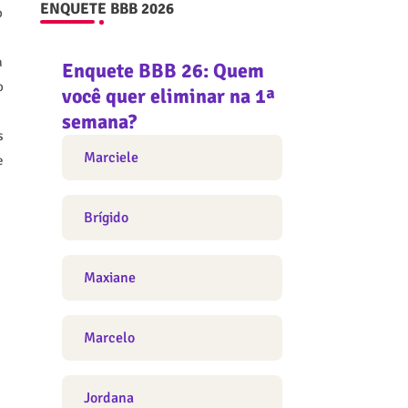
ENQUETE BBB 2026
o
a
Enquete BBB 26: Quem
o
você quer eliminar na 1ª
semana?
s
Marciele
e
Brígido
Maxiane
Marcelo
Jordana