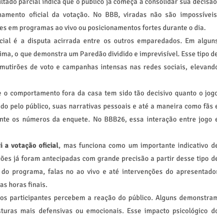
tado parcial indica que o público já começa a consolidar sua decisão
mento oficial da votação. No BBB, viradas não são impossíveis
es em programas ao vivo ou posicionamentos fortes durante o dia.
ial é a disputa acirrada entre os outros emparedados. Em algun
ima, o que demonstra um Paredão dividido e imprevisível. Esse tipo d
 mutirões de voto e campanhas intensas nas redes sociais, elevand
e o comportamento fora da casa tem sido tão decisivo quanto o jog
do pelo público, suas narrativas pessoais e até a maneira como fãs 
ente os números da enquete. No BBB26, essa interação entre jogo 
i a votação oficial
, mas funciona como um importante indicativo d
ções já foram antecipadas com grande precisão a partir desse tipo d
 do programa, falas no ao vivo e até intervenções do apresentado
s horas finais.
os participantes percebem a reação do público. Alguns demonstra
turas mais defensivas ou emocionais. Esse impacto psicológico d