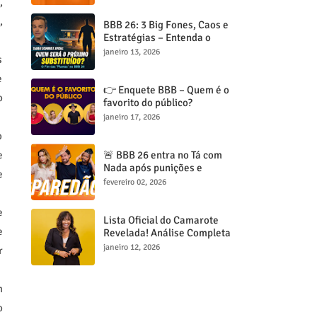
,
,
BBB 26: 3 Big Fones, Caos e
Estratégias – Entenda o
Jogo!
janeiro 13, 2026
s
e
👉 Enquete BBB – Quem é o
o
favorito do público?
janeiro 17, 2026
o
🚨 BBB 26 entra no Tá com
e
Nada após punições e
e
paredão entre Ana Paula,
fevereiro 02, 2026
Brígido e Leandro esquenta
o jogo
e
Lista Oficial do Camarote
e
Revelada! Análise Completa
dos Participantes
janeiro 12, 2026
r
m
o