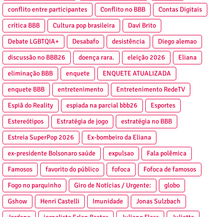
conflito entre participantes
Conflito no BBB
Contas Digitais
crítica BBB
Cultura pop brasileira
Davi Brito
Debate LGBTQIA+
Desabafo
desistência
Diego alemao
discussão no BBB26
doença rara.
eleição 2026
Eliana
eliminação BBB
enquete
ENQUETE ATUALIZADA
enquete BBB
entretenimento
Entretenimento RedeTV
Espiã do Reality
espiada na parcial bbb26
Esportes
Estereótipos
Estratégia de jogo
estratégia no BBB
Estreia SuperPop 2026
Ex-bombeiro da Eliana
ex-presidente Bolsonaro saúde
expulsao
Fala polêmica
Famosos
favorito do público
fofoca
Fofoca de famosos
Fogo no parquinho
Giro de Notícias / Urgente:
globo
Gshow
Henri Castelli
Imunidade
Jonas Sulzbach