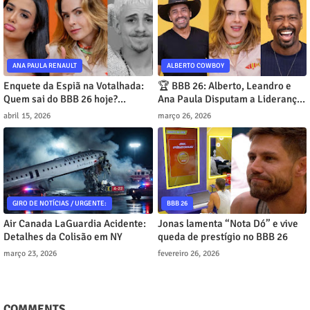
ANA PAULA RENAULT
ALBERTO COWBOY
Enquete da Espiã na Votalhada:
🏆 BBB 26: Alberto, Leandro e
Quem sai do BBB 26 hoje?
Ana Paula Disputam a Liderança
Jordana lidera com 60%
no Modo Turbo!
abril 15, 2026
março 26, 2026
GIRO DE NOTÍCIAS / URGENTE:
BBB 26
Air Canada LaGuardia Acidente:
Jonas lamenta “Nota Dó” e vive
Detalhes da Colisão em NY
queda de prestígio no BBB 26
março 23, 2026
fevereiro 26, 2026
COMMENTS