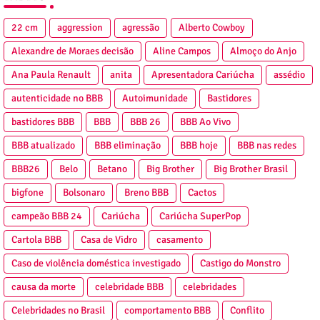
22 cm
aggression
agressão
Alberto Cowboy
Alexandre de Moraes decisão
Aline Campos
Almoço do Anjo
Ana Paula Renault
anita
Apresentadora Cariúcha
assédio
autenticidade no BBB
Autoimunidade
Bastidores
bastidores BBB
BBB
BBB 26
BBB Ao Vivo
BBB atualizado
BBB eliminação
BBB hoje
BBB nas redes
BBB26
Belo
Betano
Big Brother
Big Brother Brasil
bigfone
Bolsonaro
Breno BBB
Cactos
campeão BBB 24
Cariúcha
Cariúcha SuperPop
Cartola BBB
Casa de Vidro
casamento
Caso de violência doméstica investigado
Castigo do Monstro
causa da morte
celebridade BBB
celebridades
Celebridades no Brasil
comportamento BBB
Conflito