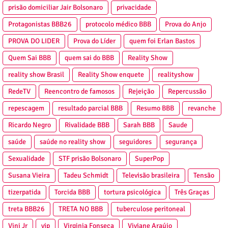
prisão domiciliar Jair Bolsonaro
privacidade
Protagonistas BBB26
protocolo médico BBB
Prova do Anjo
PROVA DO LIDER
Prova do Líder
quem foi Erlan Bastos
Quem Sai BBB
quem sai do BBB
Reality Show
reality show Brasil
Reality Show enquete
realityshow
RedeTV
Reencontro de famosos
Rejeição
Repercussão
repescagem
resultado parcial BBB
Resumo BBB
revanche
Ricardo Negro
Rivalidade BBB
Sarah BBB
Saude
saúde
saúde no reality show
seguidores
segurança
Sexualidade
STF prisão Bolsonaro
SuperPop
Susana Vieira
Tadeu Schmidt
Televisão brasileira
Tensão
tizerpatida
Torcida BBB
tortura psicológica
Três Graças
treta BBB26
TRETA NO BBB
tuberculose peritoneal
Vini Jr
vip
Virginia Fonseca
Viviane Araújo