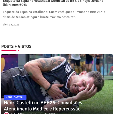
Enquete da Espiã na Votalhada: Quem sai do BBB 26 hoje? Jordana
lidera com 60%
Enquete da Espiã na Votalhada: Quem você quer eliminar do BBB 26? O
clima de tensão atingiu o limite máximo nesta ret…
abril 15, 2026
POSTS + VISTOS
HENRI CASTELLI
Henri Castelli no BBB26: Convulsões,
Atendimento Médico e Repercussão