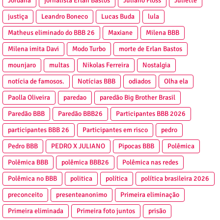
Jordana
jornalista Erlan Bastos
Juliano Floss
Juliette
justiça
Leandro Boneco
Lucas Buda
lula
Matheus eliminado do BBB 26
Maxiane
Milena BBB
Milena imita Davi
Modo Turbo
morte de Erlan Bastos
mounjaro
multas
Nikolas Ferreira
Nostalgia
notícia de famosos.
Notícias BBB
odiados
Olha ela
Paolla Oliveira
paredao
paredão Big Brother Brasil
Paredão BBB
Paredão BBB26
Participantes BBB 2026
participantes BBB 26
Participantes em risco
pedro
Pedro BBB
PEDRO X JULIANO
Pipocas BBB
Polêmica
Polêmica BBB
polêmica BBB26
Polêmica nas redes
Polêmica no BBB
politica
política
política brasileira 2026
preconceito
presenteanonimo
Primeira eliminação
Primeira eliminada
Primeira foto juntos
prisão