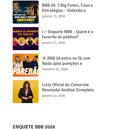
BBB 26: 3 Big Fones, Caos e
Estratégias – Entenda o
Jogo!
janeiro 13, 2026
👉 Enquete BBB – Quem é o
favorito do público?
janeiro 17, 2026
🚨 BBB 26 entra no Tá com
Nada após punições e
paredão entre Ana Paula,
fevereiro 02, 2026
Brígido e Leandro esquenta
o jogo
Lista Oficial do Camarote
Revelada! Análise Completa
dos Participantes
janeiro 12, 2026
ENQUETE BBB 2026