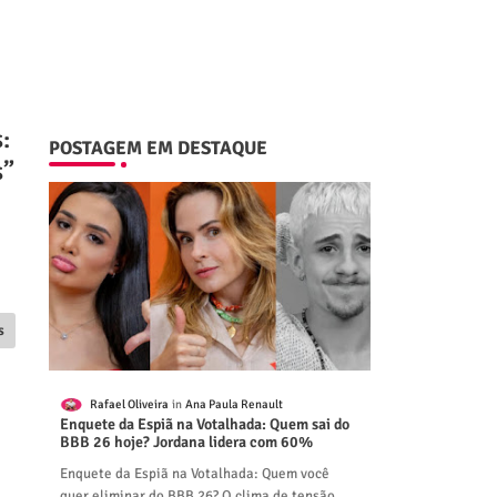
:
POSTAGEM EM DESTAQUE
s”
s
Rafael Oliveira
Ana Paula Renault
Enquete da Espiã na Votalhada: Quem sai do
BBB 26 hoje? Jordana lidera com 60%
Enquete da Espiã na Votalhada: Quem você
quer eliminar do BBB 26? O clima de tensão