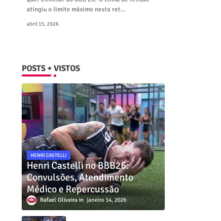
atingiu o limite máximo nesta ret…
abril 15, 2026
POSTS + VISTOS
HENRI CASTELLI
Henri Castelli no BBB26:
Convulsões, Atendimento
Médico e Repercussão
Rafael Oliveira
janeiro 14, 2026