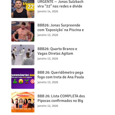
URGENTE — Jonas Sulzbach
vira “22” nas redes e divide
opiniões entre fãs e críticos
janeiro 14, 2026
BBB26: Jonas Surpreende
com 'Exposição' na Piscina e
Viraliza
janeiro 13, 2026
BBB26: Quarto Branco e
Vagas Diretas Agitam
Estreia!
janeiro 13, 2026
BBB 26: Queridômetro pega
fogo com treta de Ana Paula
e Aline Campos!
janeiro 13, 2026
BBB 26: Lista COMPLETA dos
Pipocas confirmados no Big
Brother Brasil
janeiro 12, 2026