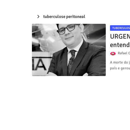
tuberculose peritoneal
TUBERCULOS
URGENT
entend
Rafael O
A morte do 
país e gero